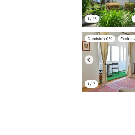
1
/
15
Comision 0%
Exclusiv
Previous
1
/
7