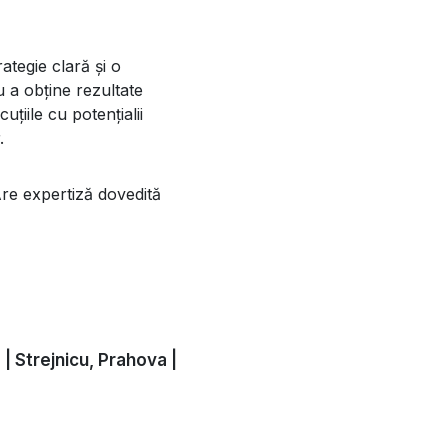
ategie clară și o
 a obține rezultate
țiile cu potențialii
.
 Are expertiză dovedită
| Strejnicu, Prahova |