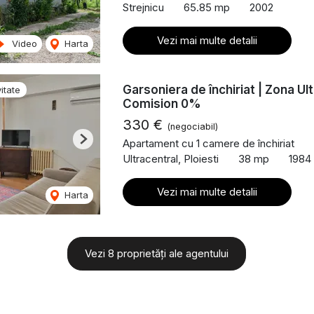
Strejnicu
65.85 mp
2002
Vezi mai multe detalii
Video
Harta
Garsoniera de închiriat | Zona Ult
itate
Comision 0%
330 €
(negociabil)
Apartament cu 1 camere de închiriat
Next
Ultracentral, Ploiesti
38 mp
1984
Vezi mai multe detalii
Harta
Vezi 8 proprietăți ale agentului