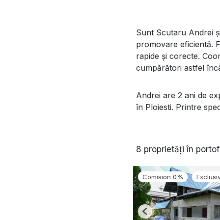
Sunt Scutaru Andrei și 
promovare eficientă. F
rapide și corecte. Coor
cumpărători astfel încâ
Andrei are 2 ani de exp
în
Ploiesti
. Printre spe
8 proprietăți în portof
Comision 0%
Exclusiv
Previous