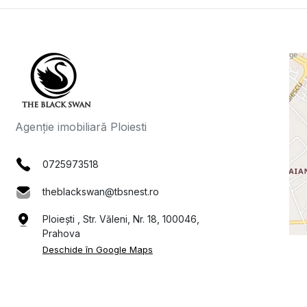
Agenție imobiliară Ploiesti
0725973518
theblackswan@tbsnest.ro
Ploiești , Str. Văleni, Nr. 18, 100046,
Prahova
Deschide în Google Maps