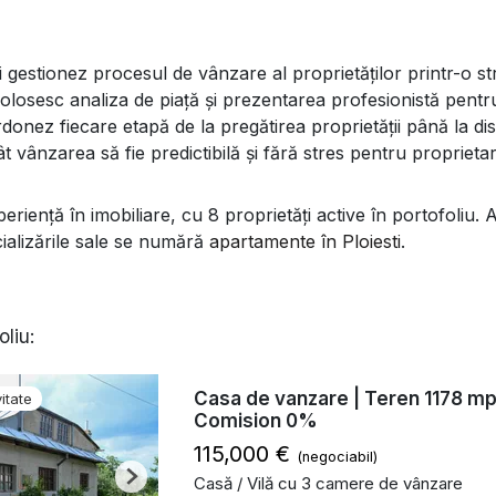
gestionez procesul de vânzare al proprietăților printr-o str
olosesc analiza de piață și prezentarea profesionistă pentru
donez fiecare etapă de la pregătirea proprietății până la discu
t vânzarea să fie predictibilă și fără stres pentru proprietar
eriență în imobiliare, cu 8 proprietăți active în portofoliu.
cializările sale se numără
apartamente în Ploiesti
.
oliu:
Casa de vanzare | Teren 1178 mp 
itate
Comision 0%
115,000 €
(negociabil)
Casă / Vilă cu 3 camere de vânzare
Next