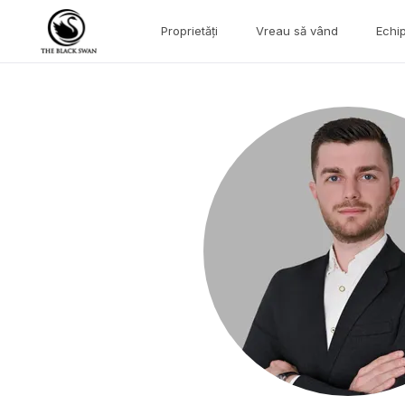
Proprietăți
Vreau să vând
Echi