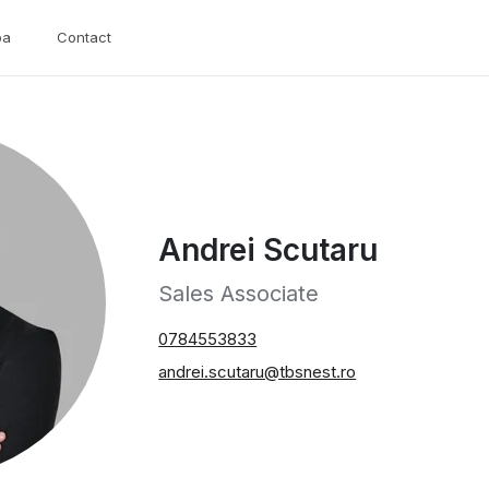
pa
Contact
Andrei Scutaru
Sales Associate
0784553833
andrei.scutaru@tbsnest.ro