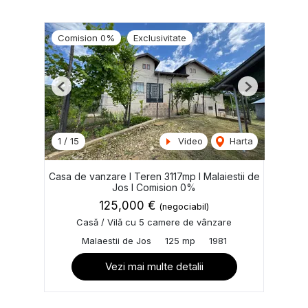
Comision 0%
Exclusivitate
Previous
Next
1
/
15
Video
Harta
Casa de vanzare I Teren 3117mp I Malaiestii de
Jos I Comision 0%
125,000 €
(negociabil)
Casă / Vilă cu 5 camere de vânzare
Malaestii de Jos
125 mp
1981
Vezi mai multe detalii