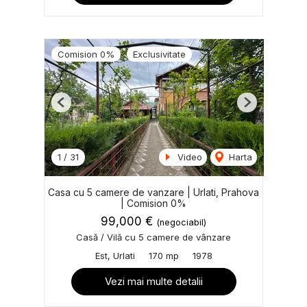
Comision 0%
Exclusivitate
Previous
Next
1
/
31
Video
Harta
Casa cu 5 camere de vanzare | Urlati, Prahova
| Comision 0%
99,000 €
(negociabil)
Casă / Vilă cu 5 camere de vânzare
Est, Urlati
170 mp
1978
Vezi mai multe detalii