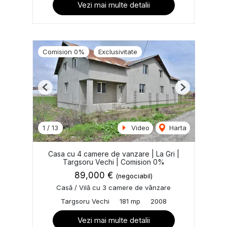
Vezi mai multe detalii
Comision 0%
Exclusivitate
Previous
Next
1
/
13
Video
Harta
Casa cu 4 camere de vanzare | La Gri |
Targsoru Vechi | Comision 0%
89,000 €
(negociabil)
Casă / Vilă cu 3 camere de vânzare
Targsoru Vechi
181 mp
2008
Vezi mai multe detalii