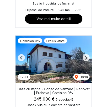
Spațiu industrial de închiriat
Filipestii de Padure
945 mp
2021
Vezi mai multe detalii
Comision 0%
Exclusivitate
Previous
Next
1
/
34
Harta
Casa cu istorie - Conac de vanzare | Renovat
| Prahova | Comision 0%
245,000 €
(negociabil)
Casă / Vilă cu 7 camere de vânzare