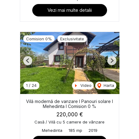
Vezi mai multe detalii
Comision 0%
Exclusivitate
Previous
Next
1
/
24
Video
Harta
Vilă modernă de vanzare I Panouri solare I
Mehedinta I Comision 0 %
220,000 €
Casă / Vilă cu 5 camere de vânzare
Mehedinta
185 mp
2019