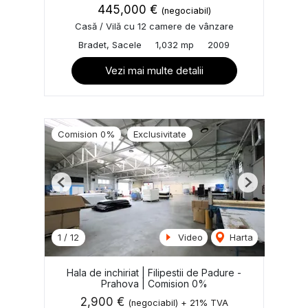
445,000 €
(negociabil)
Casă / Vilă cu 12 camere de vânzare
Bradet, Sacele
1,032 mp
2009
Vezi mai multe detalii
Comision 0%
Exclusivitate
Previous
Next
1
/
12
Video
Harta
Hala de inchiriat | Filipestii de Padure -
Prahova | Comision 0%
2,900 €
(negociabil) + 21% TVA