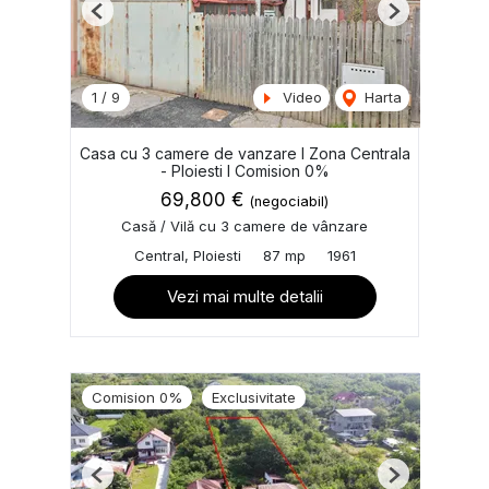
Previous
Next
1
/
9
Video
Harta
Casa cu 3 camere de vanzare I Zona Centrala
- Ploiesti I Comision 0%
69,800 €
(negociabil)
Casă / Vilă cu 3 camere de vânzare
Central, Ploiesti
87 mp
1961
Vezi mai multe detalii
Comision 0%
Exclusivitate
Previous
Next