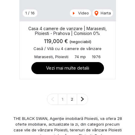
1
/
16
Video
Harta
Casa 4 camere de vanzare | Marasesti,
Ploiesti - Prahova | Comision 0%
119,000 €
(negociabil)
Casă / Vilă cu 4 camere de vânzare
Marasesti, Ploiesti
74 mp
1976
Vezi mai multe detalii
Pagina anterioară
Pagina următoare
1
2
THE BLACK SWAN, Agenție imobiliară Ploiesti, va ofera 28
oferte imobiliare, actualizate la zi, din categorii precum
case vile de vânzare Ploiesti
,
terenuri de vânzare Ploiesti