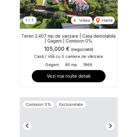
1
/
7
Video
Harta
Teren 2.407 mp de vanzare | Casa demolabila
| Gageni | Comision 0%
105,000 €
(negociabil)
Casă / Vilă cu 5 camere de vânzare
Gageni
80 mp
1969
Vezi mai multe detalii
Comision 0%
Exclusivitate
Previous
Next