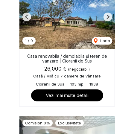
Previous
Next
1
/
9
Harta
Casa renovabila / demolabila și teren de
vanzare | Cioranii de Sus
26,000 €
(negociabil)
Casă / Vilă cu 7 camere de vânzare
Cioranii de Sus
103 mp
1938
Vezi mai multe detalii
Comision 0%
Exclusivitate