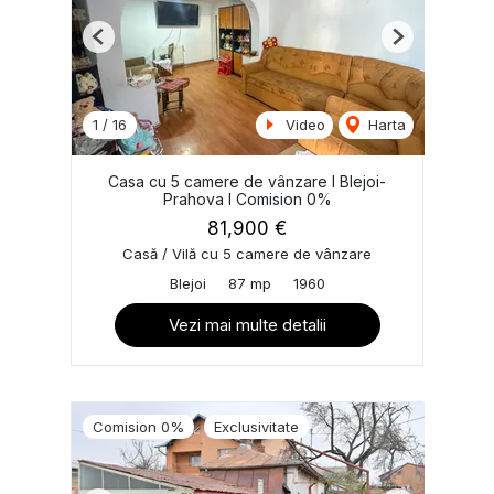
Previous
Next
1
/
16
Video
Harta
Casa cu 5 camere de vânzare I Blejoi-
Prahova I Comision 0%
81,900 €
Casă / Vilă cu 5 camere de vânzare
Blejoi
87 mp
1960
Vezi mai multe detalii
Comision 0%
Exclusivitate