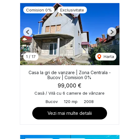
Comision 0%
Exclusivitate
Previous
Next
1
/
17
Harta
Casa la gri de vanzare | Zona Centrala -
Bucov | Comision 0%
99,000 €
Casă / Vilă cu 6 camere de vânzare
Bucov
120 mp
2008
Vezi mai multe detalii