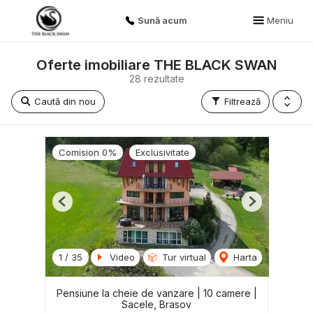
Sună acum
Meniu
Oferte imobiliare THE BLACK SWAN
28 rezultate
Caută din nou
Filtrează
Comision 0%
Exclusivitate
Previous
Next
1
/
35
Video
Tur virtual
Harta
Pensiune la cheie de vanzare | 10 camere |
Sacele, Brasov