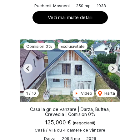
Puchenii-Mosneni
250 mp
1938
Vezi mai multe detalii
Comision 0%
Exclusivitate
Previous
Next
1
/
10
Video
Harta
Casa la gri de vanzare | Darza, Buftea,
Crevedia | Comision 0%
135,000 €
(negociabil)
Casă / Vilă cu 4 camere de vânzare
Darza
209.5 mp
2026