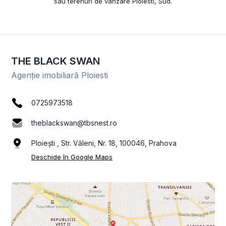
sau
terenuri de vânzare Ploiesti, Sud
.
THE BLACK SWAN
Agenție imobiliară Ploiesti
0725973518
theblackswan@tbsnest.ro
Ploiești , Str. Văleni, Nr. 18, 100046, Prahova
Deschide în Google Maps