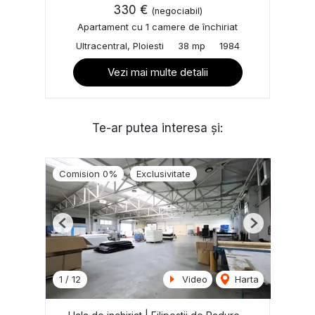
330 €
(negociabil)
Apartament cu 1 camere de închiriat
Ultracentral, Ploiesti
38 mp
1984
Vezi mai multe detalii
Te-ar putea interesa și:
Comision 0%
Exclusivitate
Previous
Next
1
/
12
Video
Harta