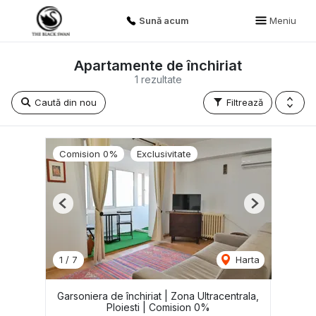
Sună acum
Meniu
Apartamente de închiriat
1 rezultate
Caută din nou
Filtrează
Comision 0%
Exclusivitate
Previous
Next
1
/
7
Harta
Garsoniera de închiriat | Zona Ultracentrala,
Ploiesti | Comision 0%