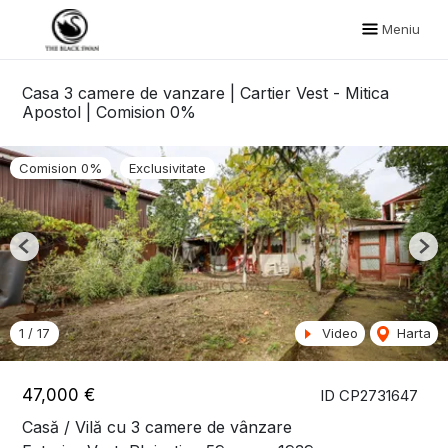
Meniu
Casa 3 camere de vanzare | Cartier Vest - Mitica
Apostol | Comision 0%
Comision 0%
Exclusivitate
Previous
Nex
1
/
17
Video
Harta
47,000 €
ID CP2731647
Casă / Vilă cu 3 camere de vânzare