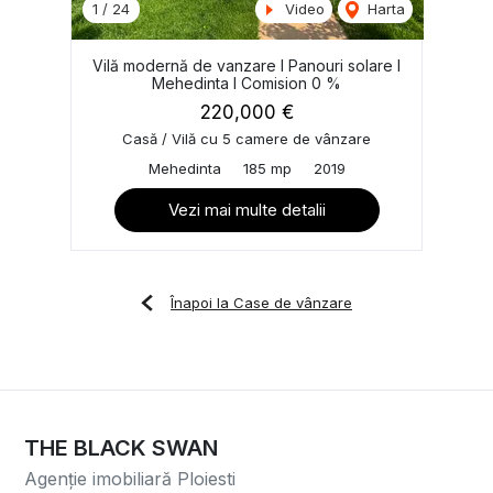
1
/
24
Video
Harta
Vilă modernă de vanzare I Panouri solare I
Mehedinta I Comision 0 %
220,000 €
Casă / Vilă cu 5 camere de vânzare
Mehedinta
185 mp
2019
Vezi mai multe detalii
Înapoi la Case de vânzare
THE BLACK SWAN
Agenție imobiliară Ploiesti