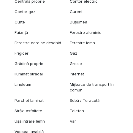
Centrală proprie
Contor electric
Contor gaz
Curent
Curte
Dușumea
Faianță
Ferestre aluminiu
Ferestre care se deschid
Ferestre lemn
Frigider
Gaz
Grădină proprie
Gresie
Iluminat stradal
Internet
Linoleum
Mijloace de transport în
comun
Parchet laminat
Sobă / Teracotă
Străzi asfaltate
Telefon
Ușă intrare lemn
Var
Vopsea lavabilă