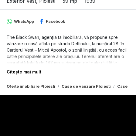
Exterior Vest, Ploiesti
59 mp
1939
WhatsApp
Facebook
The Black Swan, agenția ta imobiliară, vă propune spre
vânzare o casă aflata pe strada Delfinului, la numărul 28, în
Cartierul Vest – Mitică Apostol, o zonă liniștită, cu acces facil
către principalele artere ale orașului. Terenul aferent are o
suprafață totală de 147 mp și dispune de toate utilitățile
necesare pentru confortul urban: apă, gaz, canalizare și
Citește mai mult
energie electrică.
Oferte imobiliare Ploiesti
Case de vânzare Ploiesti
Case de v
Casa a fost construită în anul 1939. În anul 2023 s-au efectuat
lucrări parțiale de modernizare, moment în care a fost
amenajată o baie complet utilată, cu cabină de duș, chiuvetă
și toaletă, au fost renovate două camere, iar proprietatea a
fost dotată cu centrală termică și calorifere. Restul
construcției a rămas în forma inițială, ceea ce permite
viitorului proprietar să decidă direcția de dezvoltare a
imobilului.