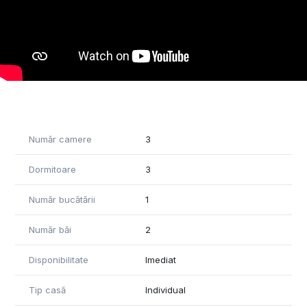
Clădirea poate fi considerată demolabilă, oferind
oportunitatea construirii unei case noi după dorințele și
nevoile personale, sau renovabilă cu foarte mare simț de
răspundere, pentru cei care apreciază caracterul autentic și
doresc să restaureze o proprietate cu istorie.
Poziționarea imobilului într-un cartier cunoscut și bine
conectat, existența tuturor utilităților și potențialul ridicat de
dezvoltare fac din această ofertă o oportunitate excelentă
Număr camere
3
atât pentru locuire, cât și pentru investiție.
Proprietatea este liberă de sarcini și disponibilă imediat
Dormitoare
3
pentru vânzare, iar vizionările pot fi programate la cerere.
Număr bucătării
1
Comision 0% pentru cumpărător.
Număr băi
2
Pentru mai multe detalii și pentru a programa o vizionare, va
stam cu drag la dispozitie!
Disponibilitate
Imediat
Tip casă
Individual