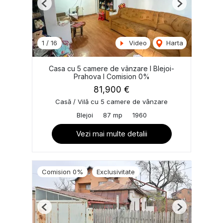
Previous
Next
1
/
16
Video
Harta
Casa cu 5 camere de vânzare I Blejoi-
Prahova I Comision 0%
81,900 €
Casă / Vilă cu 5 camere de vânzare
Blejoi
87 mp
1960
Vezi mai multe detalii
Comision 0%
Exclusivitate
Previous
Next