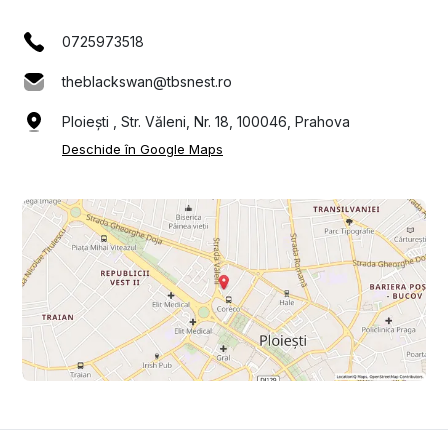
0725973518
theblackswan@tbsnest.ro
Ploiești , Str. Văleni, Nr. 18, 100046, Prahova
Deschide în Google Maps