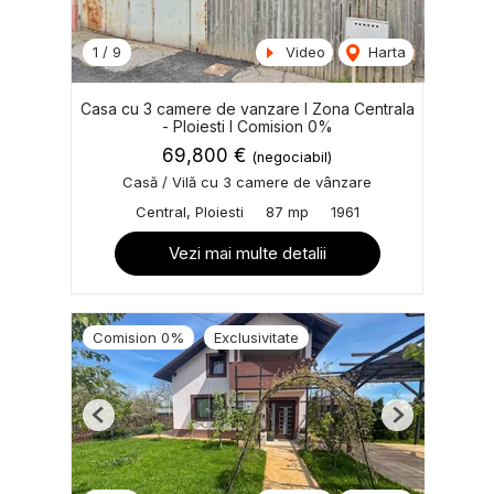
1
/
9
Video
Harta
Casa cu 3 camere de vanzare I Zona Centrala
- Ploiesti I Comision 0%
69,800 €
(negociabil)
Casă / Vilă cu 3 camere de vânzare
Central, Ploiesti
87 mp
1961
Vezi mai multe detalii
Comision 0%
Exclusivitate
Previous
Next