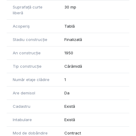
Suprafață curte
30 mp
liberă
Acoperiș
Tablă
Stadiu construcție
Finalizată
An construcție
1950
Tip construcție
Cărămidă
Număr etaje clădire
1
Are demisol
Da
Cadastru
Există
Intabulare
Există
Mod de dobândire
Contract