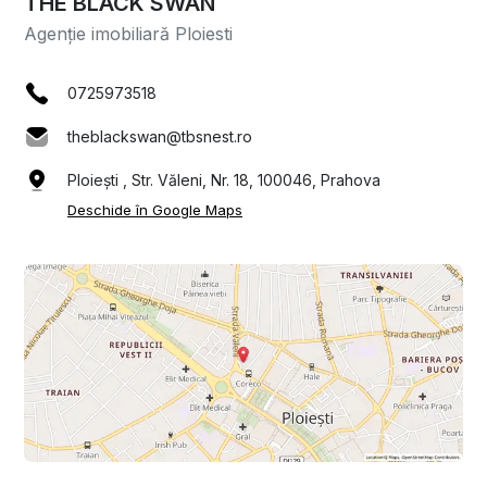
THE BLACK SWAN
Agenție imobiliară Ploiesti
0725973518
theblackswan@tbsnest.ro
Ploiești , Str. Văleni, Nr. 18, 100046, Prahova
Deschide în Google Maps