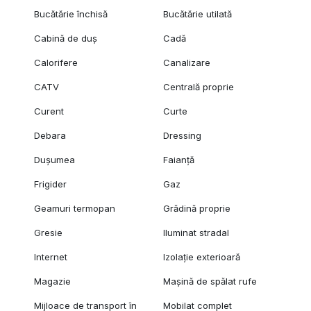
Bucătărie închisă
Bucătărie utilată
Cabină de duș
Cadă
Calorifere
Canalizare
CATV
Centrală proprie
Curent
Curte
Debara
Dressing
Dușumea
Faianță
Frigider
Gaz
Geamuri termopan
Grădină proprie
Gresie
Iluminat stradal
Internet
Izolație exterioară
Magazie
Mașină de spălat rufe
Mijloace de transport în
Mobilat complet