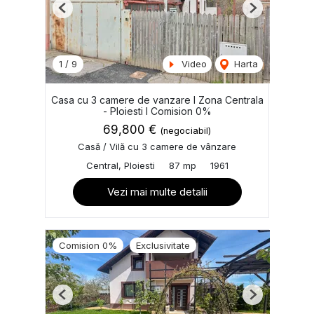
Previous
Next
1
/
9
Video
Harta
Casa cu 3 camere de vanzare I Zona Centrala
- Ploiesti I Comision 0%
69,800 €
(negociabil)
Casă / Vilă cu 3 camere de vânzare
Central, Ploiesti
87 mp
1961
Vezi mai multe detalii
Comision 0%
Exclusivitate
Previous
Next