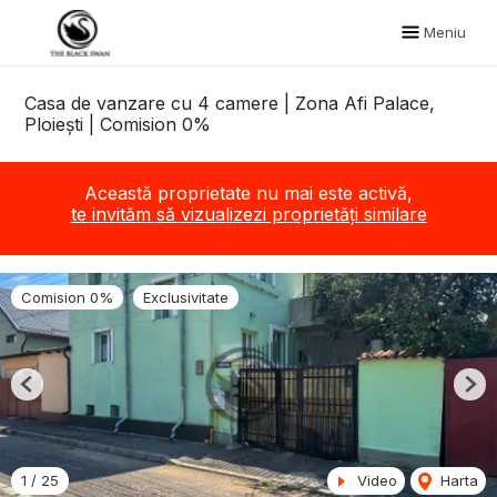
Meniu
Casa de vanzare cu 4 camere | Zona Afi Palace,
Ploiești | Comision 0%
Această proprietate nu mai este activă,
te invităm să vizualizezi proprietăți similare
Comision 0%
Exclusivitate
Previous
Nex
1
/
25
Video
Harta