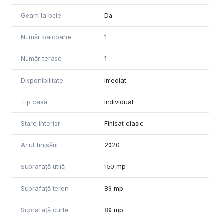
Pentru mai multe detalii și pentru a programa o vizionare, vă
Geam la baie
Da
stăm cu drag la dispoziție!
Număr balcoane
1
Număr terase
1
Disponibilitate
Imediat
Tip casă
Individual
Stare interior
Finisat clasic
Anul finisării
2020
Suprafață utilă
150 mp
Suprafață teren
89 mp
Suprafață curte
89 mp