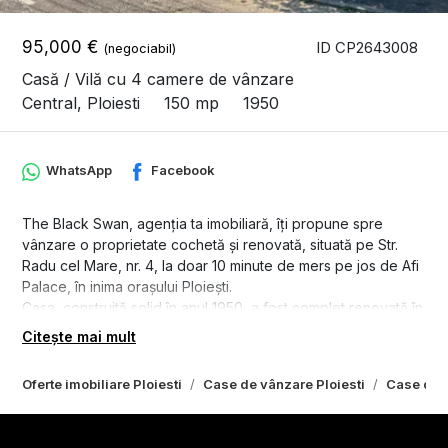
95,000 €
ID CP2643008
(negociabil)
Casă / Vilă cu 4 camere de vânzare
Central, Ploiesti
150 mp
1950
WhatsApp
Facebook
The Black Swan, agenția ta imobiliară, îți propune spre
vânzare o proprietate cochetă și renovată, situată pe Str.
Radu cel Mare, nr. 4, la doar 10 minute de mers pe jos de Afi
Palace, în inima orașului Ploiești.
Casa, construită solid în anul 1950, a fost complet renovată în
2020, păstrând caracterul său clasic, dar integrând totodată
Citește mai mult
confortul modern. Cu o suprafață construită de 150 mp și o
amprentă la sol de 59 mp, această locuință este amplasată
Oferte imobiliare Ploiesti
Case de vânzare Ploiesti
Case de v
pe un teren de 89 mp, perfect organizat pentru o viață
urbană eficientă.