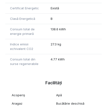
Certificat Energetic
Există
Clasă Energetică
B
Consum total de
138.6 kWh
energie primară
Indice emisii
27.3 kg
echivalent CO2
Consum total din
4.77 kWh
surse regenerabile
Facilități
Acoperiș
Apă
Aragaz
Bucătărie deschisă