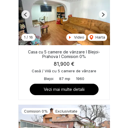
Previous
Next
1
/
16
Video
Harta
Casa cu 5 camere de vânzare I Blejoi-
Prahova I Comision 0%
81,900 €
Casă / Vilă cu 5 camere de vânzare
Blejoi
87 mp
1960
Vezi mai multe detalii
Comision 0%
Exclusivitate