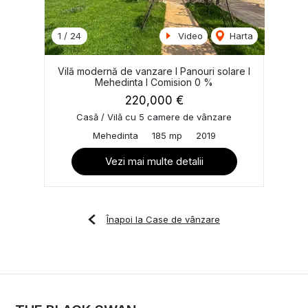
1
/
24
Video
Harta
Vilă modernă de vanzare I Panouri solare I
Mehedinta I Comision 0 %
220,000 €
Casă / Vilă cu 5 camere de vânzare
Mehedinta
185 mp
2019
Vezi mai multe detalii
Înapoi la Case de vânzare