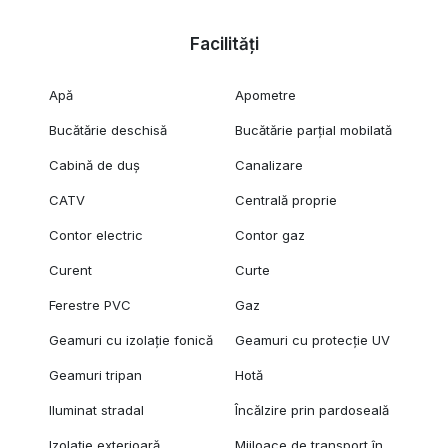
Facilități
Apă
Apometre
Bucătărie deschisă
Bucătărie parțial mobilată
Cabină de duș
Canalizare
CATV
Centrală proprie
Contor electric
Contor gaz
Curent
Curte
Ferestre PVC
Gaz
Geamuri cu izolație fonică
Geamuri cu protecție UV
Geamuri tripan
Hotă
Iluminat stradal
Încălzire prin pardoseală
Izolație exterioară
Mijloace de transport în