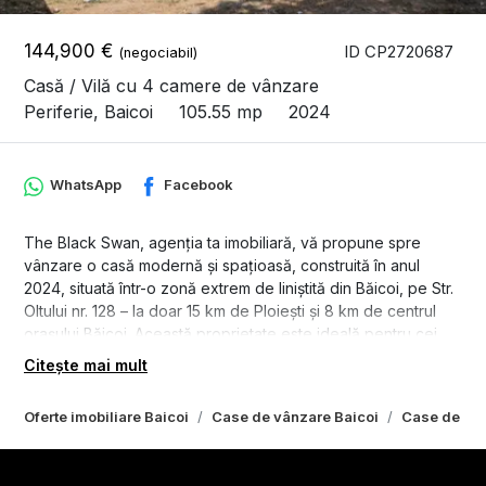
144,900 €
ID CP2720687
(negociabil)
Casă / Vilă cu 4 camere de vânzare
Periferie, Baicoi
105.55 mp
2024
WhatsApp
Facebook
The Black Swan, agenția ta imobiliară, vă propune spre
vânzare o casă modernă și spațioasă, construită în anul
2024, situată într-o zonă extrem de liniștită din Băicoi, pe Str.
Oltului nr. 128 – la doar 15 km de Ploiești și 8 km de centrul
orașului Băicoi. Această proprietate este ideală pentru cei
care caută liniștea și intimitatea unei zone rezidențiale ferite
Citește mai mult
de agitația urbană, dar totodată cu acces facil către oraș și
principalele artere de circulație.
Oferte imobiliare Baicoi
Case de vânzare Baicoi
Case de vân
Casa este edificată pe un teren generos de 450 mp și
dispune de o amprentă la sol de 110 mp. Suprafața utilă totală