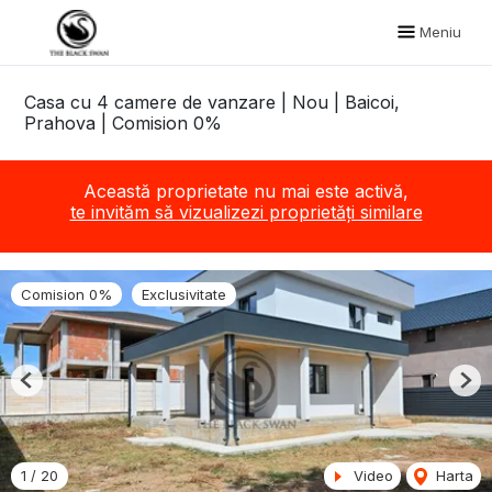
Meniu
Casa cu 4 camere de vanzare | Nou | Baicoi,
Prahova | Comision 0%
Această proprietate nu mai este activă,
te invităm să vizualizezi proprietăți similare
Comision 0%
Exclusivitate
Previous
Nex
1
/
20
Video
Harta