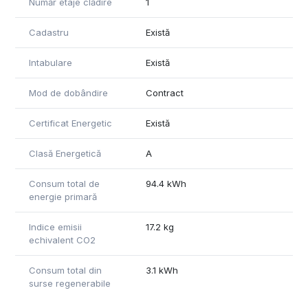
Număr etaje clădire
1
Cadastru
Există
Intabulare
Există
Mod de dobândire
Contract
Certificat Energetic
Există
Clasă Energetică
A
Consum total de
94.4 kWh
energie primară
Indice emisii
17.2 kg
echivalent CO2
Consum total din
3.1 kWh
surse regenerabile