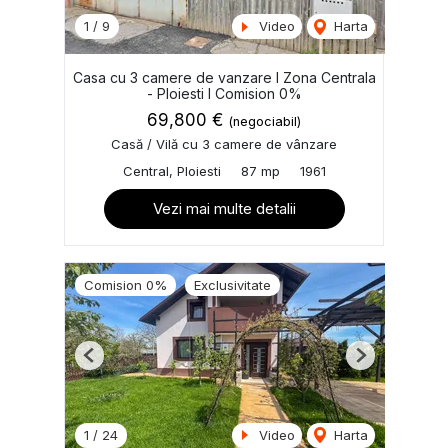
1
/
9
Video
Harta
Casa cu 3 camere de vanzare I Zona Centrala
- Ploiesti I Comision 0%
69,800 €
(negociabil)
Casă / Vilă cu 3 camere de vânzare
Central, Ploiesti
87 mp
1961
Vezi mai multe detalii
Comision 0%
Exclusivitate
Previous
Next
1
/
24
Video
Harta