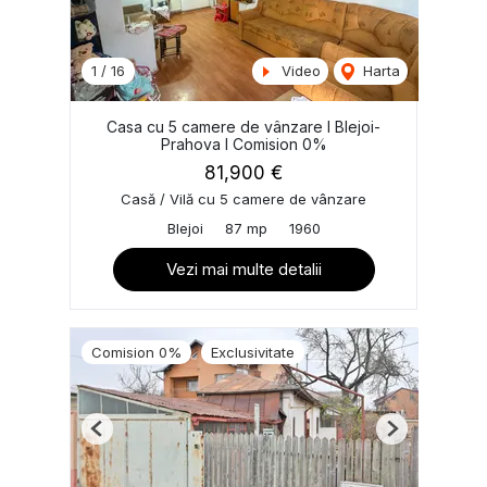
1
/
16
Video
Harta
Casa cu 5 camere de vânzare I Blejoi-
Prahova I Comision 0%
81,900 €
Casă / Vilă cu 5 camere de vânzare
Blejoi
87 mp
1960
Vezi mai multe detalii
Comision 0%
Exclusivitate
Previous
Next