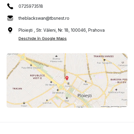
0725973518
theblackswan@tbsnest.ro
Ploiești , Str. Văleni, Nr. 18, 100046, Prahova
Deschide în Google Maps