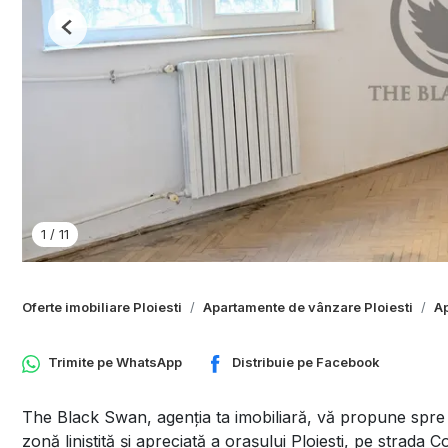
Previous
1
/
11
Oferte imobiliare Ploiesti
Apartamente de vânzare Ploiesti
Ap
Trimite pe
WhatsApp
Distribuie pe
Facebook
The Black Swan, agenția ta imobiliară, vă propune spre 
zonă liniștită și apreciată a orașului Ploiesti, pe strada 