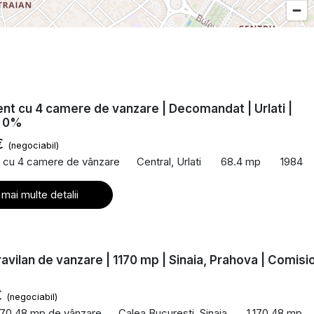
t cu 4 camere de vanzare | Decomandat | Urlati |
n 0%
€
(negociabil)
 cu 4 camere de vânzare
Central, Urlati
68.4 mp
1984
 mai multe detalii
ravilan de vanzare | 1170 mp | Sinaia, Prahova | Comisi
€
(negociabil)
170.48 mp de vânzare
Calea Bucuresti, Sinaia
1,170.48 mp