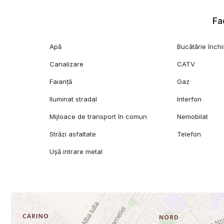
Fac
Apă
Bucătărie închi
Canalizare
CATV
Faianță
Gaz
Iluminat stradal
Interfon
Mijloace de transport în comun
Nemobilat
Străzi asfaltate
Telefon
Ușă intrare metal