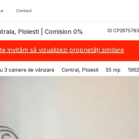
pa
Contact
ID CP2875783
ala, Ploiesti | Comision 0%
te invităm să vizualizezi proprietăți similare
u 3 camere de vânzare
Central, Ploiesti
55 mp
1962