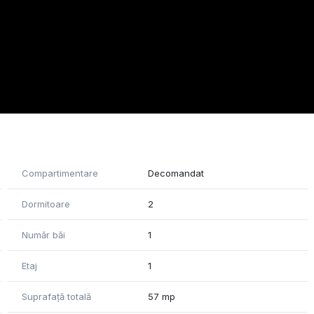
Compartimentare
Decomandat
Dormitoare
2
Număr băi
1
Etaj
1
Suprafață totală
57 mp