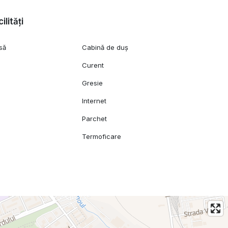
ilități
să
Cabină de duș
Curent
Gresie
Internet
Parchet
Termoficare