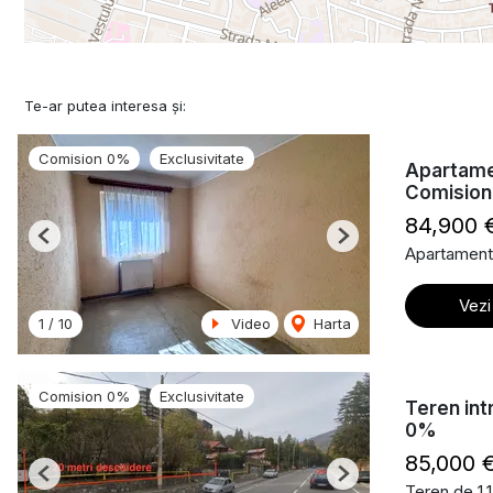
Te-ar putea interesa și:
Comision 0%
Exclusivitate
Apartamen
Comisio
84,900 
Previous
Next
Apartament
Vezi
1
/
10
Video
Harta
Comision 0%
Exclusivitate
Teren int
0%
85,000 
Previous
Next
Teren de 1,