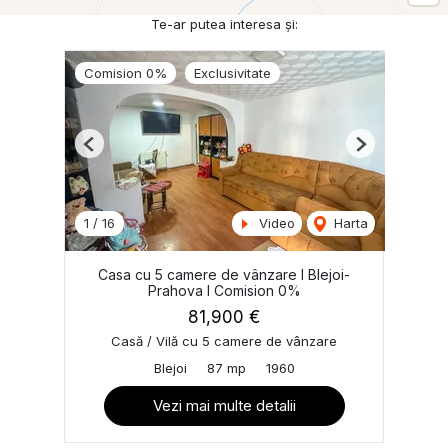
Te-ar putea interesa și:
Comision 0%
Exclusivitate
Previous
Next
1
/
16
Video
Harta
Casa cu 5 camere de vânzare I Blejoi-
Prahova I Comision 0%
81,900 €
Casă / Vilă cu 5 camere de vânzare
Blejoi
87 mp
1960
Vezi mai multe detalii