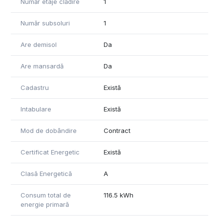
Număr etaje clădire
1
Număr subsoluri
1
Are demisol
Da
Are mansardă
Da
Cadastru
Există
Intabulare
Există
Mod de dobândire
Contract
Certificat Energetic
Există
Clasă Energetică
A
Consum total de
116.5 kWh
energie primară