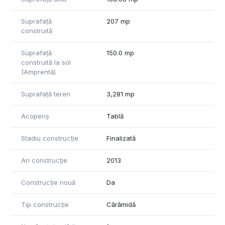
Link prezentare video: Canal-ul de YouTube - The Black
Suprafață
207 mp
Swan - youtube.com/watch?v=llEk-NHTa7E
construită
Pentru mai multe detalii și pentru a programa o vizionare, va
stam cu drag la dispozitie!
Suprafață
150.0 mp
construită la sol
(Amprentă)
Suprafață teren
3,281 mp
Acoperiș
Tablă
Stadiu construcție
Finalizată
An construcție
2013
Construcție nouă
Da
Tip construcție
Cărămidă