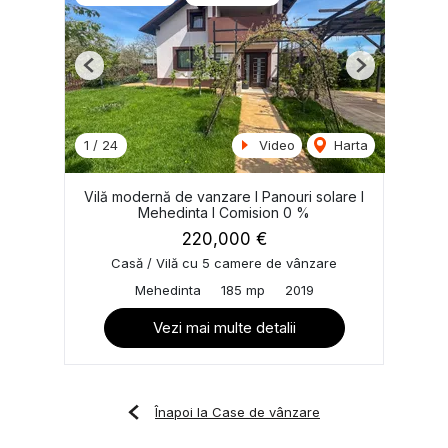
Previous
Next
1
/
24
Video
Harta
Vilă modernă de vanzare I Panouri solare I
Mehedinta I Comision 0 %
220,000 €
Casă / Vilă cu 5 camere de vânzare
Mehedinta
185 mp
2019
Vezi mai multe detalii
Înapoi la Case de vânzare