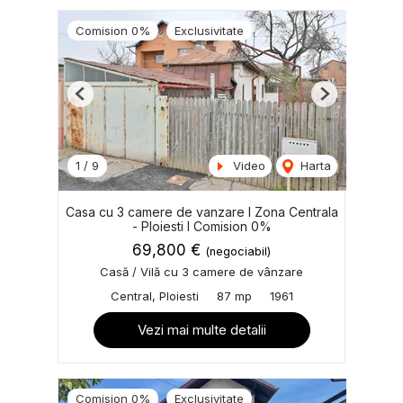
Comision 0%
Exclusivitate
Previous
Next
1
/
9
Video
Harta
Casa cu 3 camere de vanzare I Zona Centrala
- Ploiesti I Comision 0%
69,800 €
(negociabil)
Casă / Vilă cu 3 camere de vânzare
Central, Ploiesti
87 mp
1961
Vezi mai multe detalii
Comision 0%
Exclusivitate