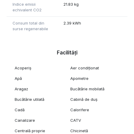
Indice emisii
21.83 kg
echivalent CO2
Consum total din
2.39 kWh
surse regenerabile
Facilități
Acoperiș
Aer condiționat
Apă
Apometre
Aragaz
Bucătărie mobilată
Bucătărie utilată
Cabină de duș
Cadă
Calorifere
Canalizare
CATV
Centrală proprie
Chicinetă