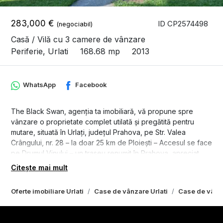
283,000 €
ID CP2574498
(negociabil)
Casă / Vilă cu 3 camere de vânzare
Periferie, Urlati
168.68 mp
2013
WhatsApp
Facebook
The Black Swan, agenția ta imobiliară, vă propune spre
vânzare o proprietate complet utilată și pregătită pentru
mutare, situată în Urlați, județul Prahova, pe Str. Valea
Crângului, nr. 28 – la doar 25 km de Ploiești – Accesul se face
pe Drumul Vinului – un traseu renumit în Prahova, apreciat
atât pentru frumusețea sa naturală, cât și pentru tradiția
Citește mai mult
viticolă seculară a regiunii. O rută pitorească, perfectă pentru
cei care iubesc vinul, dealurile line și liniștea rurală autentică.
Oferte imobiliare Urlati
Case de vânzare Urlati
Case de vânza
Această casă unifamilială, construită în anul 2013, este
amplasată pe un teren generos de 3.300 mp, cu o