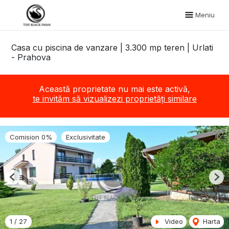
Meniu
Casa cu piscina de vanzare | 3.300 mp teren | Urlati
- Prahova
Această proprietate nu mai este activă,
te invităm să vizualizezi proprietăți similare
Comision 0%
Exclusivitate
Previous
Nex
1
/
27
Video
Harta