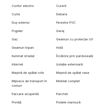
Contor electric
Curent
Curte
Debara
Duș exterior
Ferestre PVC
Frigider
Garaj
Gaz
Geamuri cu protecție UV
Geamuri tripan
Hotă
Iluminat stradal
Încălzire prin pardoseală
Internet
Izolație exterioară
Mașină de spălat rufe
Mașină de spălat vase
Mijloace de transport în
Mobilat complet
comun
Parcare acoperită
Parchet
Pivniță
Podele marmură