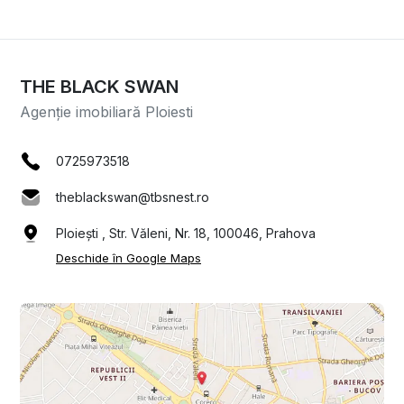
THE BLACK SWAN
Agenție imobiliară Ploiesti
0725973518
theblackswan@tbsnest.ro
Ploiești , Str. Văleni, Nr. 18, 100046, Prahova
Deschide în Google Maps