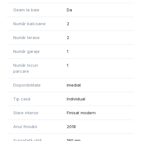
Geam la baie
Da
Număr balcoane
2
Număr terase
2
Număr garaje
1
Număr locuri
1
parcare
Disponibilitate
Imediat
Tip casă
Individual
Stare interior
Finisat modern
Anul finisării
2018
Suprafață utilă
190 mp