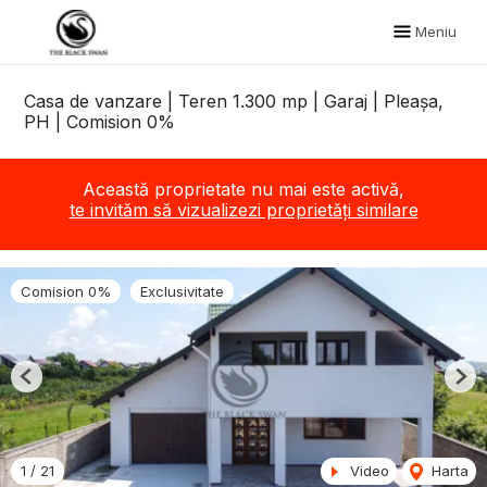
Meniu
Casa de vanzare | Teren 1.300 mp | Garaj | Pleașa,
PH | Comision 0%
Această proprietate nu mai este activă,
te invităm să vizualizezi proprietăți similare
Comision 0%
Exclusivitate
Previous
Nex
1
/
21
Video
Harta