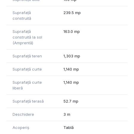
Suprafață
239.5 mp
construită
Suprafață
163.0 mp
construită la sol
(Amprentă)
Suprafață teren
1,303 mp
Suprafață curte
1,140 mp
Suprafață curte
1,140 mp
liberă
Suprafață terasă
52.7 mp
Deschidere
3 m
Acoperiș
Tablă