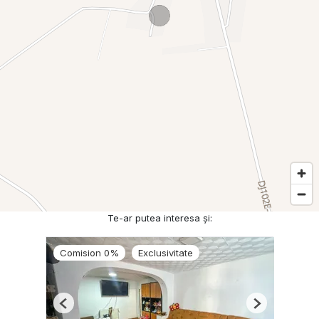
Te-ar putea interesa și:
Comision 0%
Exclusivitate
Previous
Next