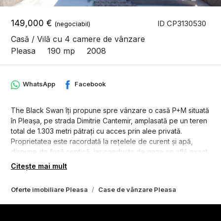
149,000 €
ID CP3130530
(negociabil)
Casă / Vilă cu 4 camere de vânzare
Pleasa
190 mp
2008
WhatsApp
Facebook
The Black Swan îți propune spre vânzare o casă P+M situată
în Pleașa, pe strada Dimitrie Cantemir, amplasată pe un teren
total de 1.303 metri pătrați cu acces prin alee privată.
Proprietatea este racordată la rețelele de curent și apă,
dispune de fosă septică, iar conducta de gaze se află exact
la poartă.
Citește mai mult
Tehnic, imobilul este construit din boltari cu placă de beton
Oferte imobiliare Pleasa
Case de vânzare Pleasa
peste parter și structură din lemn la mansardă. Deși
construcția a fost finalizata în 2008, finisajele exterioare și
interioare au fost aduse la stadiul final în anul curent. Spațiul