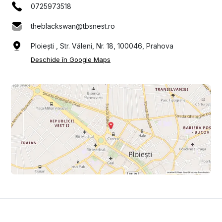
0725973518
theblackswan@tbsnest.ro
Ploiești , Str. Văleni, Nr. 18, 100046, Prahova
Deschide în Google Maps