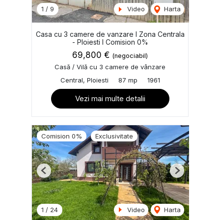
1
/
9
Video
Harta
Casa cu 3 camere de vanzare I Zona Centrala
- Ploiesti I Comision 0%
69,800 €
(negociabil)
Casă / Vilă cu 3 camere de vânzare
Central, Ploiesti
87 mp
1961
Vezi mai multe detalii
Comision 0%
Exclusivitate
Previous
Next
1
/
24
Video
Harta