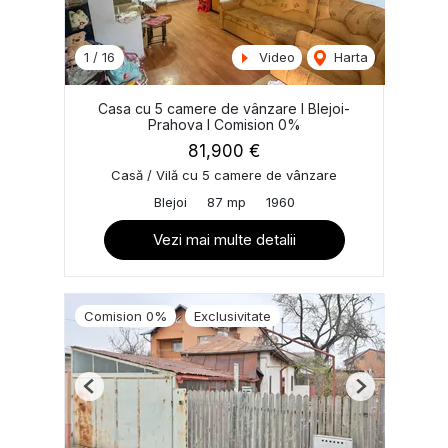
1
/
16
Video
Harta
Casa cu 5 camere de vânzare I Blejoi-
Prahova I Comision 0%
81,900 €
Casă / Vilă cu 5 camere de vânzare
Blejoi
87 mp
1960
Vezi mai multe detalii
Comision 0%
Exclusivitate
Previous
Next