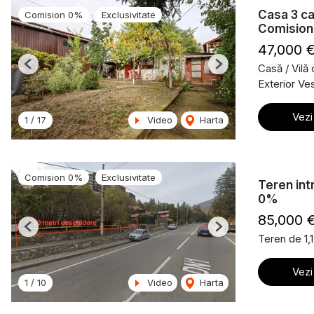
Casa 3 ca
Comision 0%
Exclusivitate
Comisio
47,000 
Casă / Vilă
Previous
Next
Exterior Ves
Vezi
1
/
17
Video
Harta
Comision 0%
Exclusivitate
Teren int
0%
85,000 
Previous
Next
Teren de 1,
Vezi
1
/
10
Video
Harta