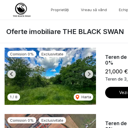
Proprietăți
Vreau să vând
Echi
Oferte imobiliare THE BLACK SWAN
Comision 0%
Exclusivitate
Teren de 
0%
21,000 
Previous
Next
Teren de 3
Vezi
1
/
8
Harta
Comision 0%
Exclusivitate
Teren de 