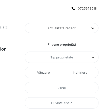
0725973518
2 / 2
Actualizate recent
Filtrare proprietăți
sion
Tip proprietate
Vânzare
Închiriere