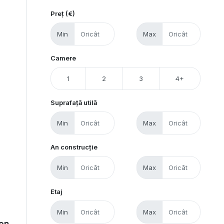
Preț (€)
Min
Max
Camere
1
2
3
4+
Suprafață utilă
Min
Max
An construcție
Min
Max
Etaj
Min
Max