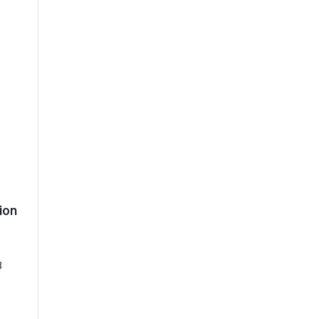
ion
8