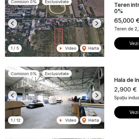
Comision 0%
Exclusivitate
Teren int
0%
65,000 
Previous
Next
Teren de 2
Vezi
1
/
5
Video
Harta
Comision 0%
Exclusivitate
Hala de i
2,900 €
Spațiu indust
Previous
Next
Vezi
1
/
12
Video
Harta