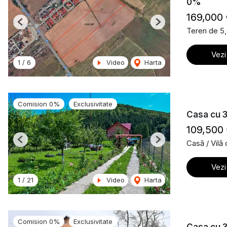
0%
169,000
Previous
Next
Teren de 5
Vezi
1
/
6
Video
Harta
Comision 0%
Exclusivitate
Casa cu 3
109,500
Casă / Vilă
Previous
Next
Vezi
1
/
21
Video
Harta
Comision 0%
Exclusivitate