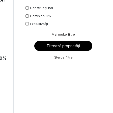
ion
Construcții noi
Comision 0%
Exclusivități
Mai multe filtre
Șterge filtre
n 0%