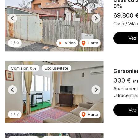
Casa cu 3
0%
69,800 
Previous
Next
Casă / Vilă
Vezi
1
/
9
Video
Harta
Comision 0%
Exclusivitate
Garsonier
330 €
(n
Apartament 
Previous
Next
Ultracentral
Vezi
1
/
7
Harta