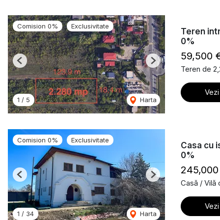
Comision 0%
Exclusivitate
Teren int
0%
59,500 
Previous
Next
Teren de 2
Vezi
1
/
5
Harta
Comision 0%
Exclusivitate
Casa cu i
0%
245,000
Previous
Next
Casă / Vilă
Vezi
1
/
34
Harta