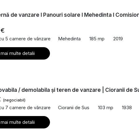
rnă de vanzare I Panouri solare I Mehedinta I Comisio
 €
 cu 5 camere de vânzare
Mehedinta
185 mp
2019
 mai multe detalii
vabila / demolabila și teren de vanzare | Cioranii de S
€
(negociabil)
 cu 7 camere de vânzare
Cioranii de Sus
103 mp
1938
 mai multe detalii