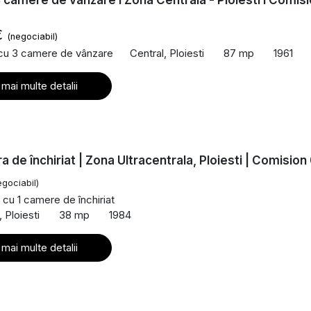
 camere de vanzare I Zona Centrala - Ploiesti I Comis
€
(negociabil)
 cu 3 camere de vânzare
Central, Ploiesti
87 mp
1961
 mai multe detalii
a de închiriat | Zona Ultracentrala, Ploiesti | Comisio
egociabil)
cu 1 camere de închiriat
, Ploiesti
38 mp
1984
 mai multe detalii