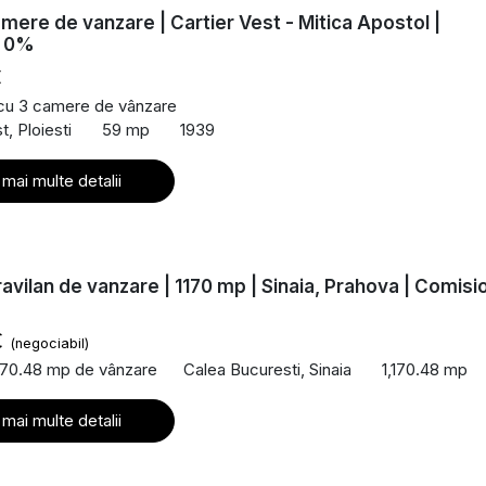
mere de vanzare | Cartier Vest - Mitica Apostol |
n 0%
€
 cu 3 camere de vânzare
t, Ploiesti
59 mp
1939
 mai multe detalii
ravilan de vanzare | 1170 mp | Sinaia, Prahova | Comisi
€
(negociabil)
170.48 mp de vânzare
Calea Bucuresti, Sinaia
1,170.48 mp
 mai multe detalii