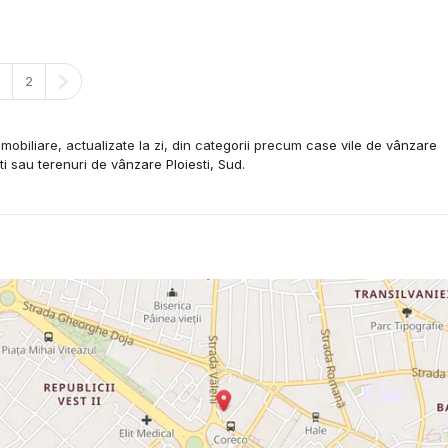
na anterioară
Pagina următoare
2
mobiliare, actualizate la zi, din categorii precum
case vile de vânzare
ti
sau
terenuri de vânzare Ploiesti, Sud
.