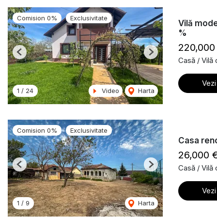
Comision 0%
Exclusivitate
Vilă mode
%
220,000
Previous
Next
Casă / Vilă
Vezi
1
/
24
Video
Harta
Comision 0%
Exclusivitate
Casa reno
26,000 
Casă / Vilă
Previous
Next
Vezi
1
/
9
Harta