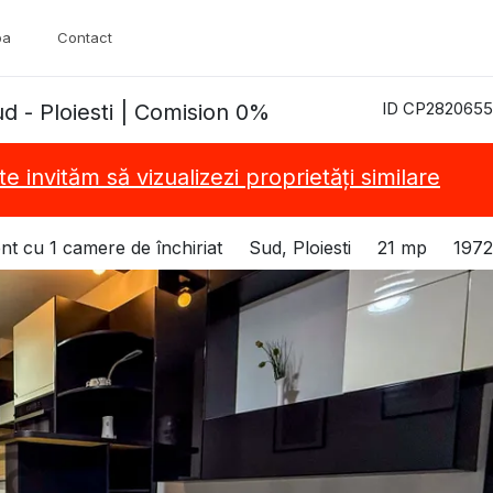
pa
Contact
ID CP2820655
d - Ploiesti | Comision 0%
te invităm să vizualizezi proprietăți similare
t cu 1 camere de închiriat
Sud, Ploiesti
21 mp
1972