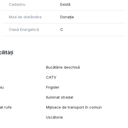
Cadastru
Există
Mod de dobândire
Donație
Clasă Energetică
C
ilități
Bucătărie deschisă
CATV
niu
Frigider
Iluminat stradal
at rufe
Mijloace de transport în comun
Uscătorie