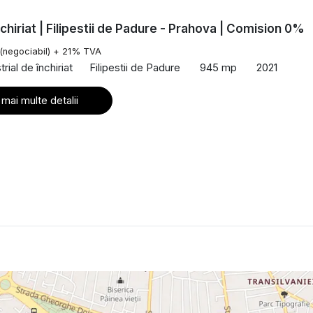
nchiriat | Filipestii de Padure - Prahova | Comision 0%
(negociabil) + 21% TVA
rial de închiriat
Filipestii de Padure
945 mp
2021
 mai multe detalii