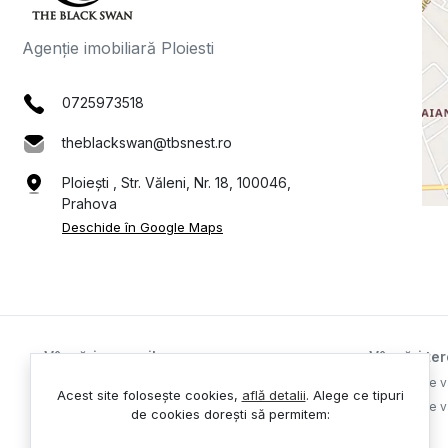
Agenție imobiliară Ploiesti
0725973518
theblackswan@tbsnest.ro
Ploiești , Str. Văleni, Nr. 18, 100046,
Prahova
Deschide în Google Maps
Vânzări case vile
Vânzări ter
Case vile de vânzare Ploiesti
Terenuri de v
Acest site folosește cookies,
află detalii
.
Alege ce tipuri
Terenuri de v
de cookies dorești să permitem: