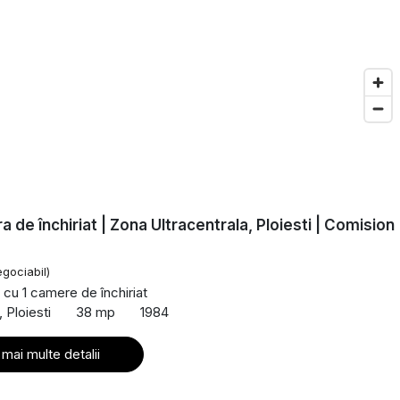
a de închiriat | Zona Ultracentrala, Ploiesti | Comision
egociabil)
cu 1 camere de închiriat
, Ploiesti
38 mp
1984
 mai multe detalii