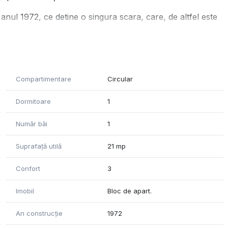
n anul 1972, ce detine o singura scara, care, de altfel este
ita o sedere fara griji.
 cu vedere în partea din spate, fiind înconjurată de multă
 anului.
este eficient valorificat. Este complet utilată si mobilata,
Compartimentare
Circular
, mașină de spălat rufe și televizor, dar si obiecte de
mediat.
Dormitoare
1
iniște, confort și un spațiu calduros și primitor, dar si
Număr băi
1
colegi ce sunt locati in orașul nostru.
Suprafață utilă
21 mp
Confort
3
ionare, ne contactați oricand!
Imobil
Bloc de apart.
An construcție
1972