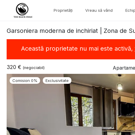
Proprietăți
Vreau să vând
Echi
Garsoniera moderna de inchiriat | Zona de Su
Această proprietate nu mai este activă,
320 €
Apartamen
(negociabil)
Comision 0%
Exclusivitate