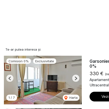
Te-ar putea interesa și:
Garsonier
Comision 0%
Exclusivitate
0%
330 €
(n
Apartament 
Previous
Next
Ultracentral
Vezi
1
/
7
Harta