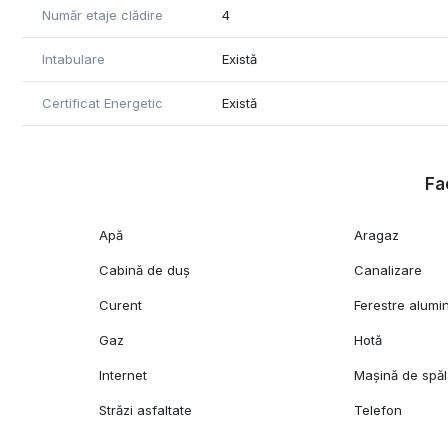
Număr etaje clădire
4
Intabulare
Există
Certificat Energetic
Există
Fac
Apă
Aragaz
Cabină de duș
Canalizare
Curent
Ferestre alumi
Gaz
Hotă
Internet
Mașină de spăl
Străzi asfaltate
Telefon