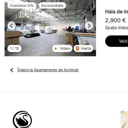
Comision 0%
Exclusivitate
Hala de i
2,900 €
Spațiu indust
Previous
Next
Vezi
1
/
12
Video
Harta
Înapoi la Apartamente de închiriat