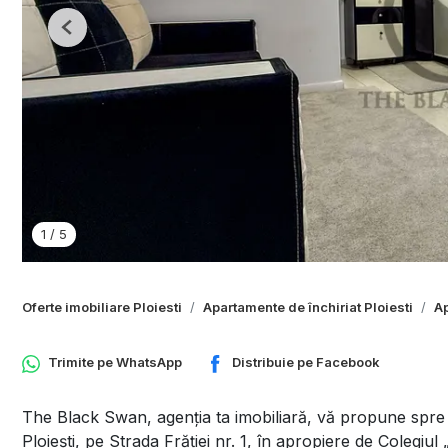
Previous
1
/
5
Oferte imobiliare Ploiesti
Apartamente de închiriat Ploiesti
Ap
Trimite pe
WhatsApp
Distribuie pe
Facebook
The Black Swan, agenția ta imobiliară, vă propune spre 
Ploiești, pe Strada Frăției nr. 1, în apropiere de Colegiul